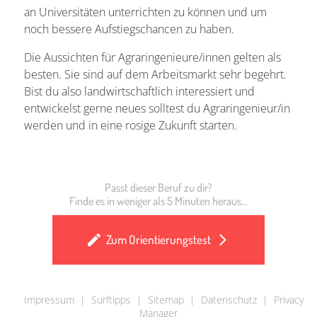
an Universitäten unterrichten zu können und um
noch bessere Aufstiegschancen zu haben.
Die Aussichten für Agraringenieure/innen gelten als
besten. Sie sind auf dem Arbeitsmarkt sehr begehrt.
Bist du also landwirtschaftlich interessiert und
entwickelst gerne neues solltest du Agraringenieur/in
werden und in eine rosige Zukunft starten.
Passt dieser Beruf zu dir?
Finde es in weniger als 5 Minuten heraus...
Zum Orientierungstest
Impressum
|
Surftipps
|
Sitemap
|
Datenschutz
|
Privacy
Manager